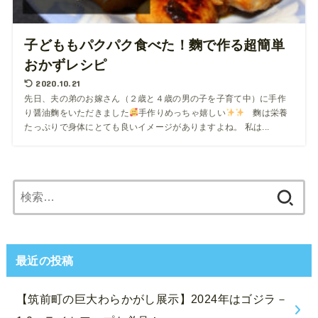
子どももパクパク食べた！麴で作る超簡単
おかずレシピ
2020.10.21
先日、夫の弟のお嫁さん（２歳と４歳の男の子を子育て中）に手作
り醤油麴をいただきました
手作りめっちゃ嬉しい
麴は栄養
たっぷりで身体にとても良いイメージがありますよね。 私は...
検
索:
最近の投稿
【筑前町の巨大わらかがし展示】2024年はゴジラ－